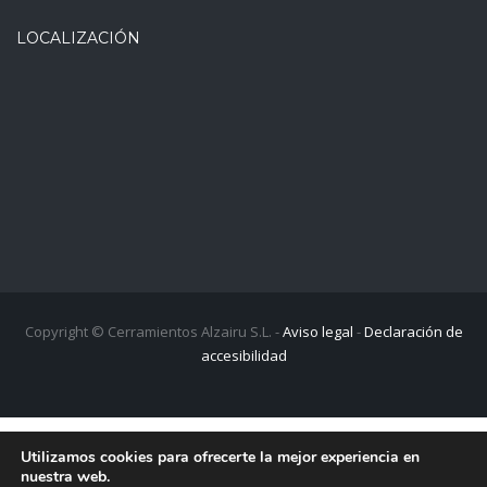
LOCALIZACIÓN
Copyright © Cerramientos Alzairu S.L. -
Aviso legal
-
Declaración de
accesibilidad
Utilizamos cookies para ofrecerte la mejor experiencia en
Financiado por la Unión Europea - NextGenerationEU
nuestra web.